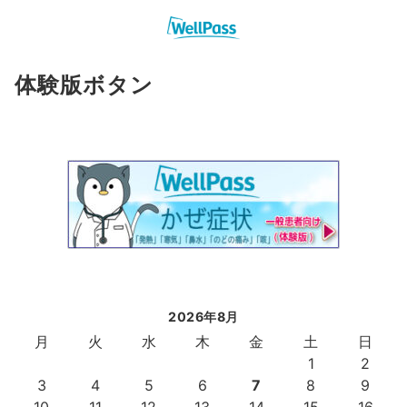
体験版ボタン
2026年8月
月
火
水
木
金
土
日
1
2
3
4
5
6
7
8
9