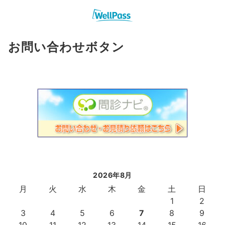
お問い合わせボタン
2026年8月
月
火
水
木
金
土
日
1
2
3
4
5
6
7
8
9