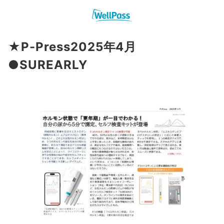
★P-Press2025年4月
●SUREARLY